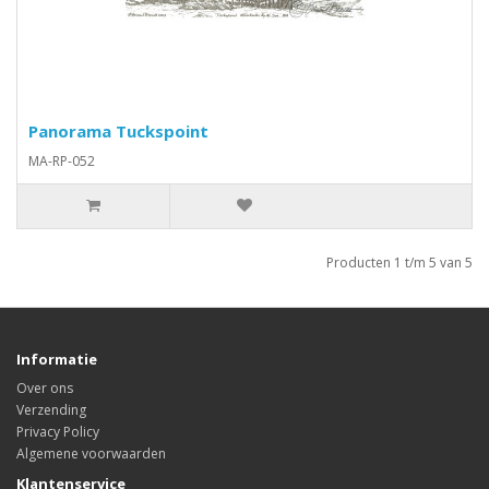
Panorama Tuckspoint
MA-RP-052
Producten 1 t/m 5 van 5
Informatie
Over ons
Verzending
Privacy Policy
Algemene voorwaarden
Klantenservice