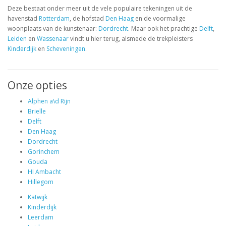
Deze bestaat onder meer uit de vele populaire tekeningen uit de
havenstad
Rotterdam
, de hofstad
Den Haag
en de voormalige
woonplaats van de kunstenaar:
Dordrecht
. Maar ook het prachtige
Delft
,
Leiden
en
Wassenaar
vindt u hier terug, alsmede de trekpleisters
Kinderdijk
en
Scheveningen
.
Onze opties
Alphen a\d Rijn
Brielle
Delft
Den Haag
Dordrecht
Gorinchem
Gouda
HI Ambacht
Hillegom
Katwijk
Kinderdijk
Leerdam