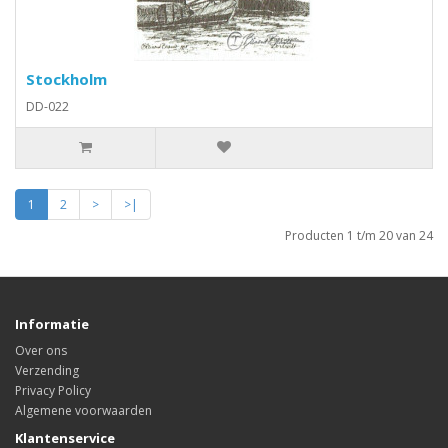
Stockholm
DD-022
1
2
>
>|
Producten 1 t/m 20 van 24
Informatie
Over ons
Verzending
Privacy Policy
Algemene voorwaarden
Klantenservice