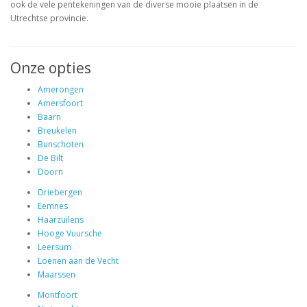
ook de vele pentekeningen van de diverse mooie plaatsen in de
Utrechtse provincie.
Onze opties
Amerongen
Amersfoort
Baarn
Breukelen
Bunschoten
De Bilt
Doorn
Driebergen
Eemnes
Haarzuilens
Hooge Vuursche
Leersum
Loenen aan de Vecht
Maarssen
Montfoort