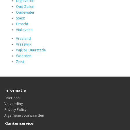
Nigtevecht
Oud Zuilen
Oudewater
Soest
Utrecht
Vinkeveen
Vreeland
Vreeswijk
Wijk bij Duurstede
Woerden
Zeist
Informatie
Over ons
Verzending
Privacy Policy
Algemene voorwaarden
Klantenservice