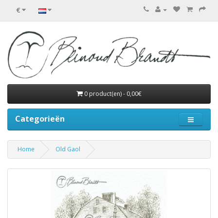
€
0 product(en) - 0,00€
Categorieën
Home
Old Gaol