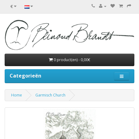
€
0 product(en) - 0,00€
Categorieën
Home
Garmisch Church