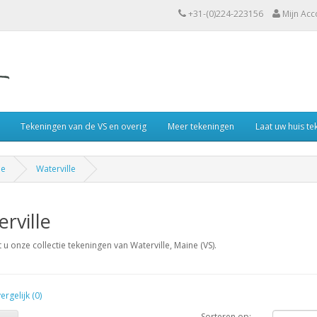
+31-(0)224-223156
Mijn Acc
Tekeningen van de VS en overig
Meer tekeningen
Laat uw huis t
ne
Waterville
rville
t u onze collectie tekeningen van Waterville, Maine (VS).
rgelijk (0)
Sorteren op: