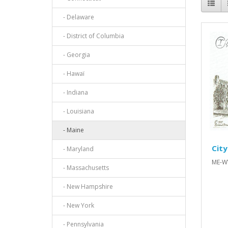
- Delaware
- District of Columbia
- Georgia
- Hawaï
- Indiana
- Louisiana
- Maine
City
- Maryland
ME-W
- Massachusetts
- New Hampshire
- New York
- Pennsylvania