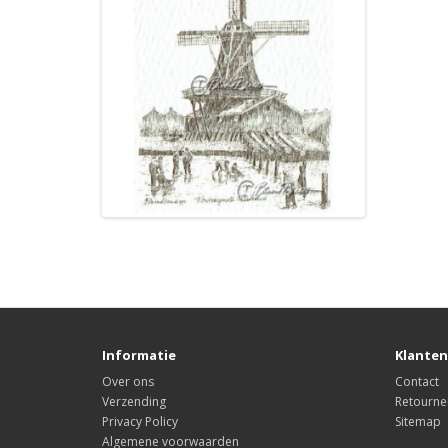
Informatie
Klanten
Over ons
Contact
Verzending
Retourne
Privacy Policy
Sitemap
Algemene voorwaarden