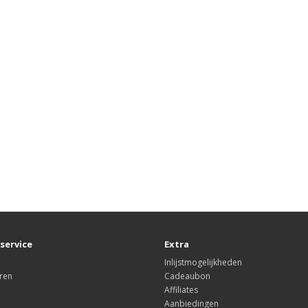
service
Extra
Inlijstmogelijkheden
ren
Cadeaubon
Affiliates
Aanbiedingen