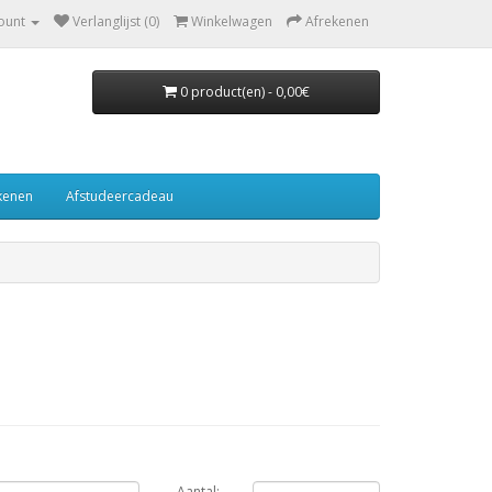
ount
Verlanglijst (0)
Winkelwagen
Afrekenen
0 product(en) - 0,00€
ekenen
Afstudeercadeau
Aantal: